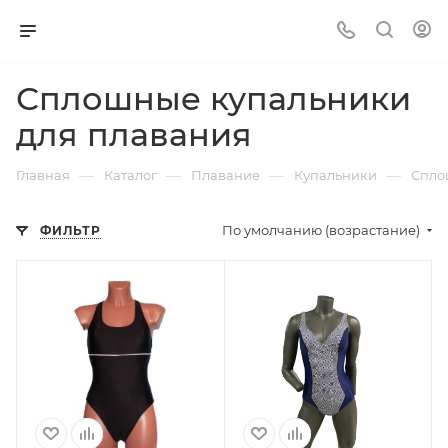
Сплошные купальники
для плавания
—
—
—
—
Главная
Каталог
Плавание
Купальники
Спло
По умолчанию (возрастание)
ФИЛЬТР