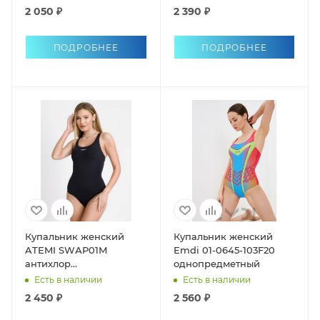
2 050 ₽
2 390 ₽
ПОДРОБНЕЕ
ПОДРОБНЕЕ
Купальник женский
Купальник женский
ATEMI SWАР01М
Emdi 01-0645-103F20
антихлор
однопредметный
однопредметный
Есть в наличии
Есть в наличии
2 450 ₽
2 560 ₽