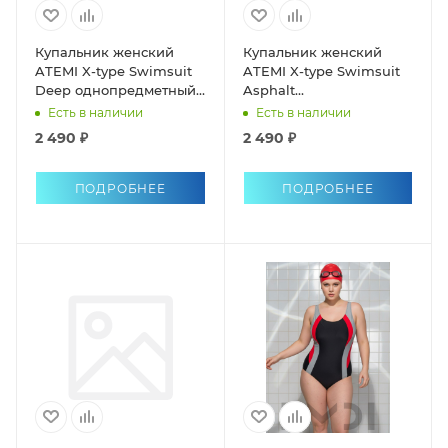
Купальник женский
Купальник женский
ATEMI X-type Swimsuit
ATEMI X-type Swimsuit
Deep однопредметный
Asphalt
антихлор
однопредметный
Есть в наличии
Есть в наличии
антихлор
2 490 ₽
2 490 ₽
ПОДРОБНЕЕ
ПОДРОБНЕЕ