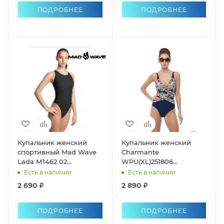
ПОДРОБНЕЕ
ПОДРОБНЕЕ
Купальник женский
Купальник женский
спортивный Mad Wave
Charmante
Lada М1462 02
WPU(XL)251806
однопредметный
однопредметный
Есть в наличии
Есть в наличии
антихлор
2 690 ₽
2 890 ₽
ПОДРОБНЕЕ
ПОДРОБНЕЕ