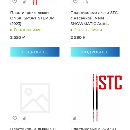
Пластиковые лыжи
Пластиковые лыжи STC
ONSKI SPORT STEP JR
с насечкой, NNN
(2023)
SNOWMATIC Auto
universal р.S
Есть в наличии
Есть в наличии
2 550 ₽
2 580 ₽
ПОДРОБНЕЕ
ПОДРОБНЕЕ
Пластиковые лыжи STC
Пластиковые лыжи STC