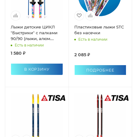
Лыжи детские ЦИКЛ
Пластиковые лыжи STC
"Быстрики" с палками
без насечки
90/90 (лыжи, алюм.
Есть в наличии
палки, унив. крепления)
Есть в наличии
1 580 ₽
2 085 ₽
В КОРЗИНУ
ПОДРОБНЕЕ