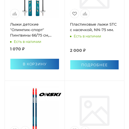
Лыжи детские
Пластиковые лыжи STC
"Олимпик-спорт"
с насечкой, NN-75 мм.
Пингвины 66/75 см,
Есть в наличии
крепление мягкое
Есть в наличии
пластиковое, с палками
1 070 ₽
2 000 ₽
В КОРЗИНУ
ПОДРОБНЕЕ