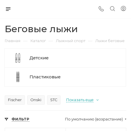
Беговые лыжи
—
—
—
Главная
Каталог
Лыжный спорт
Лыжи беговые
Детские
Пластиковые
Fischer
Onski
STC
Показать еще
По умолчанию (возрастание)
ФИЛЬТР