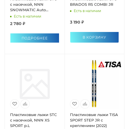
с насечкой, NNN
BRADOS RS COMBI JR
SNOWMATIC Auto
Есть в наличии
universal р.М
Есть в наличии
3 190 ₽
2 780 ₽
В КОРЗИНУ
ПОДРОБНЕЕ
Пластиковые лыжи STC
Пластиковые лыжи TISA
с насечкой, NNN XS
SPORT STEP JR с
SPORT р.L
креплением (2022)