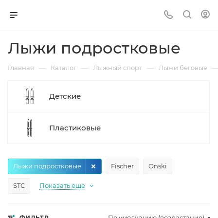
Лыжи подростковые
—
—
—
Главная
Каталог
Лыжный спорт
Лыжи беговые
Детские
Пластиковые
Лыжи подростковые
Fischer
Onski
STC
Показать еще
По умолчанию (возрастание)
ФИЛЬТР