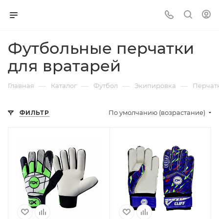
Футбольные перчатки
для вратарей
—
—
—
—
Главная
Каталог
Футбол
Экипировка
Перчат
По умолчанию (возрастание)
ФИЛЬТР