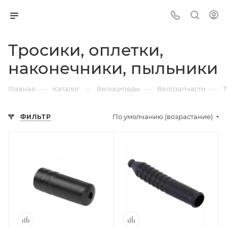
Тросики, оплетки,
наконечники, пыльники
—
—
—
—
Главная
Каталог
Велосипеды
Велозапчасти
Т
По умолчанию (возрастание)
ФИЛЬТР