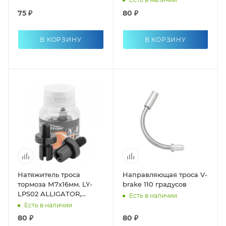
75 ₽
80 ₽
В КОРЗИНУ
В КОРЗИНУ
Натяжитель троса
Направляющая троса V-
тормоза М7х16мм. LY-
brake 110 градусов
LPS02 ALLIGATOR,
Есть в наличии
алюминиевый, чёрный
Есть в наличии
80 ₽
80 ₽