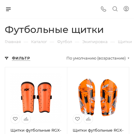
Футбольные щитки
—
—
—
—
Главная
Каталог
Футбол
Экипировка
Щитки
По умолчанию (возрастание)
ФИЛЬТР
Щитки футбольные RGX-
Щитки футбольные RGX-