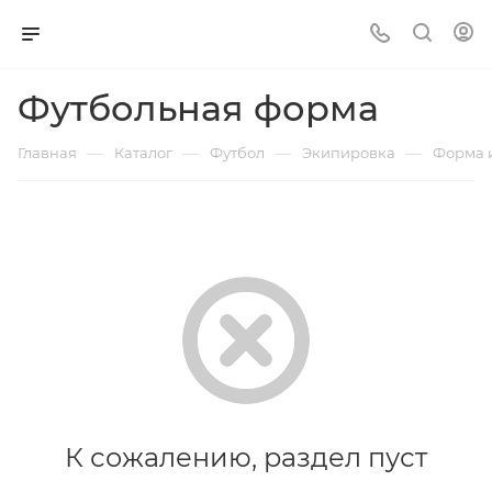
Футбольная форма
—
—
—
—
Главная
Каталог
Футбол
Экипировка
Форма 
К сожалению, раздел пуст