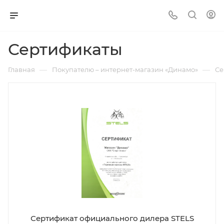
Сертификаты
—
—
Главная
Покупателю – интернет-магазин «Динамо»
Се
Сертификат официального дилера STELS