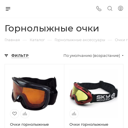
Горнолыжные очки
—
—
—
Главная
Каталог
Горнолыжные аксессуары
Очки 
По умолчанию (возрастание)
ФИЛЬТР
Очки горнолыжные
Очки горнолыжные