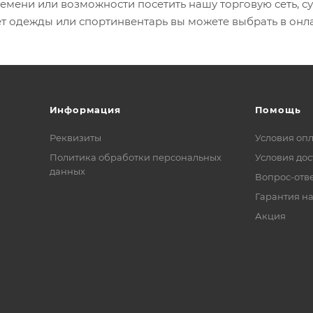
ремени или возможности посетить нашу торговую сеть, 
т одежды или спортинвентарь вы можете выбрать в онла
Информация
Помощь
Реквизиты
Условия оп
Политика обработки персональных
Условия дос
данных
Вопрос-отв
Гарантия на
Акция