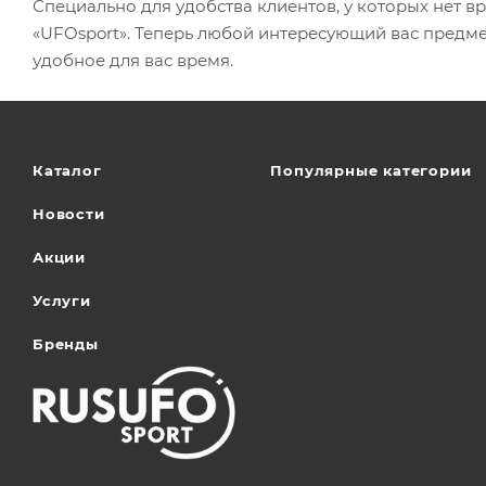
Специально для удобства клиентов, у которых нет в
«UFOsport». Теперь любой интересующий вас предме
удобное для вас время.
Каталог
Популярные категории
Новости
Акции
Услуги
Бренды