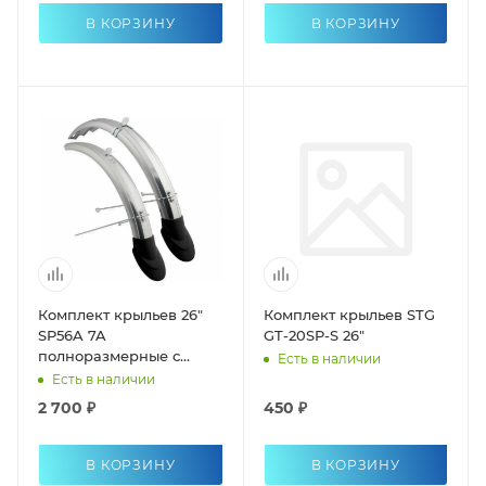
В КОРЗИНУ
В КОРЗИНУ
Комплект крыльев 26"
Комплект крыльев STG
SP56A 7A
GT-20SP-S 26"
полноразмерные с
Есть в наличии
брызговиками
Есть в наличии
2 700 ₽
450 ₽
В КОРЗИНУ
В КОРЗИНУ