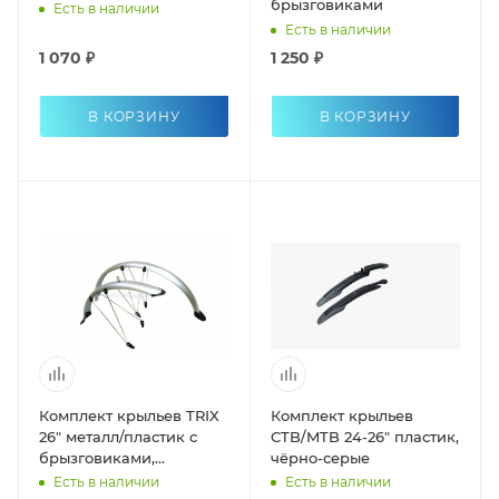
брызговиками
Есть в наличии
Есть в наличии
1 070 ₽
1 250 ₽
В КОРЗИНУ
В КОРЗИНУ
Комплект крыльев TRIX
Комплект крыльев
26" металл/пластик с
CTB/MTB 24-26" пластик,
брызговиками,
чёрно-серые
серебристые
Есть в наличии
Есть в наличии