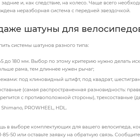
 задние и, как следствие, на колесо. Чаще всего необхо
ждена неразборная система с передней звездочкой.
одаже шатуны для велосипедо
ить системы шатунов разного типа:
45 до 180 мм. Выбор по этому критерию нужно делать ис
ольше рама, тем длиннее нужен рычаг;
ежами: под клиновидный штифт, под квадрат, шестигран
составные (самая распространенная разновидность: прав
крепится с противоположной стороны), трехсоставные (дв
 Shimano, PROWHEEL, HDL.
щь в выборе комплектующих для вашего велосипеда, кон
31-85-50 или оставьте заявку на обратную связь. Сообщи