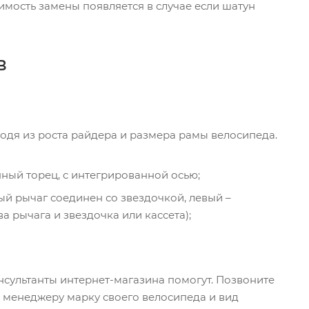
димость замены появляется в случае если шатун
в
ходя из роста райдера и размера рамы велосипеда.
ный торец, с интегрированной осью;
ый рычаг соединен со звездочкой, левый –
а рычага и звездочка или кассета);
сультанты интернет-магазина помогут. Позвоните
те менеджеру марку своего велосипеда и вид