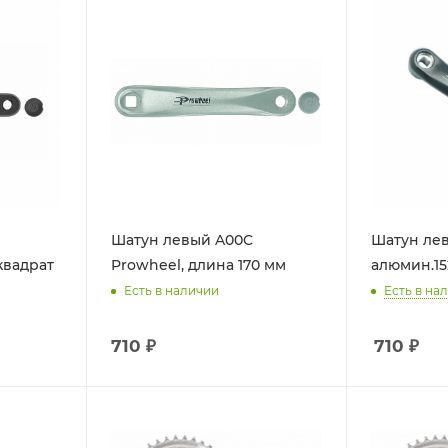
Шатун левый A00C
Шатун ле
квадрат
Prowheel, длина 170 мм
алюмин.15
Есть в на
Есть в наличии
710 ₽
710
₽