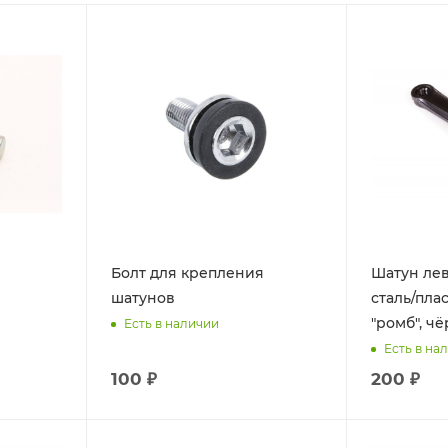
Болт для крепления
Шатун лев
шатунов
сталь/плас
"ромб", ч
Есть в наличии
Есть в на
100 ₽
200 ₽