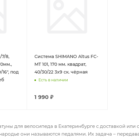
/7/8,
Система SHIMANO Altus FC-
70мм.,
MT 101, 170 мм. квадрат,
16", под
40/30/22 3х9 ск. чёрная
еб
Есть в наличии
1 990 ₽
туны для велосипеда в Екатеринбурге с доставкой или 
народье они называются педалями. Их задача – передав