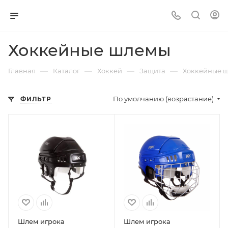
Хоккейные шлемы
—
—
—
—
Главная
Каталог
Хоккей
Защита
Хоккейные 
По умолчанию (возрастание)
ФИЛЬТР
Шлем игрока
Шлем игрока