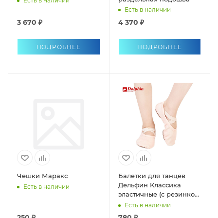
Есть в наличии
Есть в наличии
3 670 ₽
4 370 ₽
ПОДРОБНЕЕ
ПОДРОБНЕЕ
Чешки Маракс
Балетки для танцев
Дельфин Классика
Есть в наличии
эластичные (с резинкой
и шнурком, раздельная
Есть в наличии
подошва)
250 ₽
780 ₽