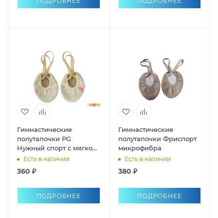
ПОДРОБНЕЕ
ПОДРОБНЕЕ
Гимнастические
Гимнастические
полутапочки PG
полутапочки Фриспорт
Нужный спорт с мягкой
микрофибра
вставкой
Есть в наличии
Есть в наличии
360 ₽
380 ₽
ПОДРОБНЕЕ
ПОДРОБНЕЕ