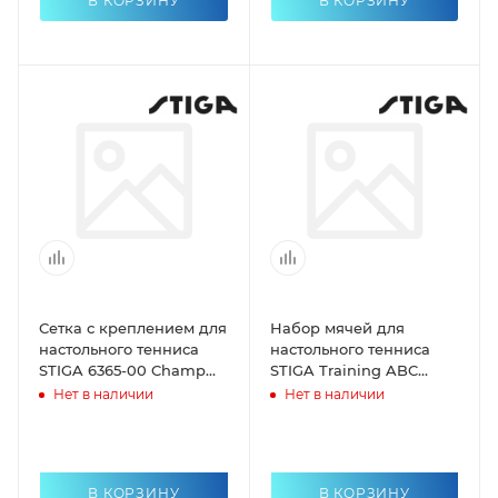
В КОРЗИНУ
В КОРЗИНУ
Сетка с креплением для
Набор мячей для
настольного тенниса
настольного тенниса
STIGA 6365-00 Champ
STIGA Training ABC
Clip
6шт/40мм оранжевый
Нет в наличии
Нет в наличии
В КОРЗИНУ
В КОРЗИНУ