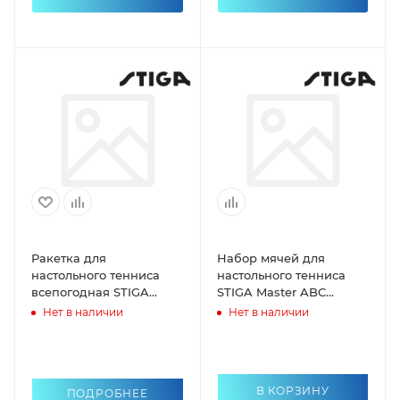
Ракетка для
Набор мячей для
настольного тенниса
настольного тенниса
всепогодная STIGA
STIGA Master ABC
Seasons Flow
1*6шт/40мм белый
Нет в наличии
Нет в наличии
В КОРЗИНУ
ПОДРОБНЕЕ