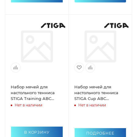
Набор мячей для
Набор мячей для
настольного тенниса
настольного тенниса
STIGA Training ABC
STIGA Cup ABC
6шт/40мм белый
6шт/40мм
Нет в наличии
Нет в наличии
В КОРЗИНУ
ПОДРОБНЕЕ