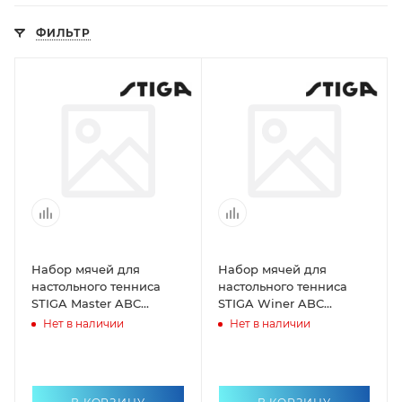
ФИЛЬТР
Набор мячей для
Набор мячей для
настольного тенниса
настольного тенниса
STIGA Master ABC
STIGA Winer ABC
1*6шт/40мм оранжевый
2*6шт/40мм оранжевый
Нет в наличии
Нет в наличии