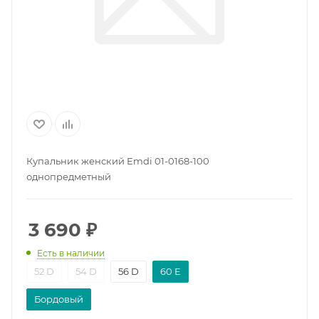
Купальник женский Emdi 01-0168-100
однопредметный
3 690
₽
Есть в наличии
52 D
54 D
56 D
60 E
Бордовый