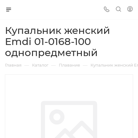
Купальник женский
Emdi 01-0168-100
однопредметный
—
—
—
Главная
Каталог
Плавание
Купальник женский E