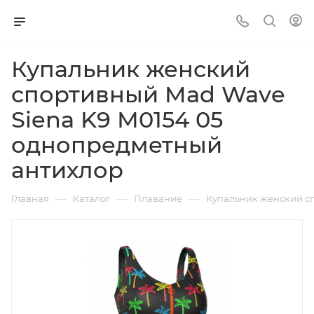
Купальник женский
спортивный Mad Wave
Siena K9 М0154 05
однопредметный
антихлор
—
—
—
Главная
Каталог
Плавание
Купальник женский с