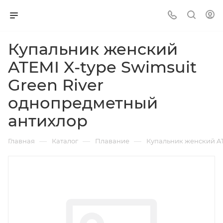
Купальник женский
ATEMI X-type Swimsuit
Green River
однопредметный
антихлор
—
—
—
Главная
Каталог
Плавание
Купальник женский AT