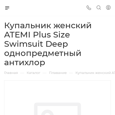
Купальник женский
ATEMI Plus Size
Swimsuit Deep
однопредметный
антихлор
—
—
—
Главная
Каталог
Плавание
Купальник женский AT