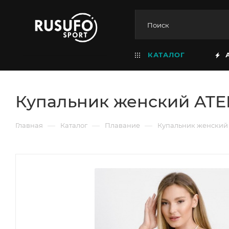
КАТАЛОГ
Купальник женский AT
—
—
—
Главная
Каталог
Плавание
Купальник женский