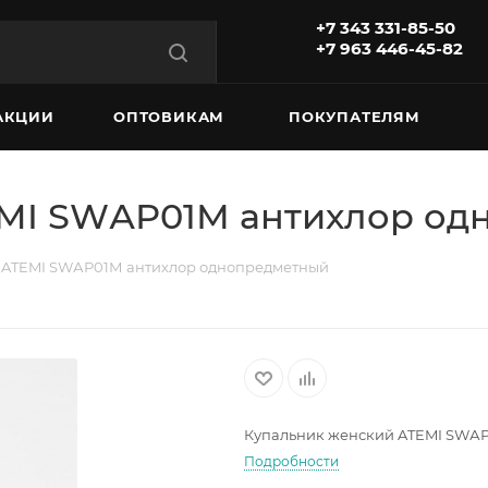
+7 343 331-85-50
+7 963 446-45-82
АКЦИИ
ОПТОВИКАМ
ПОКУПАТЕЛЯМ
EMI SWАР01М антихлор о
 ATEMI SWАР01М антихлор однопредметный
Купальник женский ATEMI SWА
Подробности