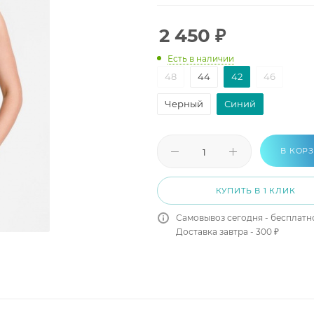
2 450
₽
Есть в наличии
48
44
42
46
Черный
Синий
В КОР
КУПИТЬ В 1 КЛИК
Самовывоз сегодня - бесплатн
Доставка завтра - 300 ₽