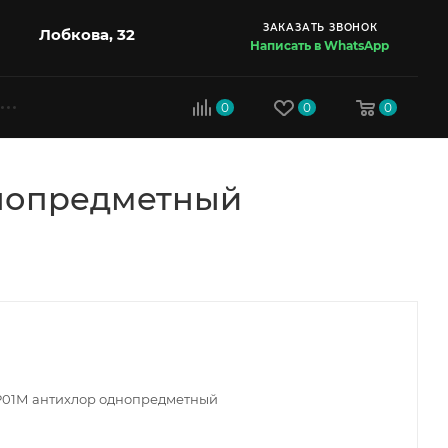
ЗАКАЗАТЬ ЗВОНОК
Лобкова, 32
Написать в WhatsApp
0
0
0
днопредметный
Р01М антихлор однопредметный