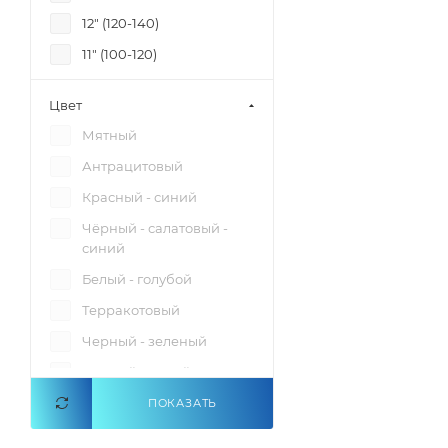
12" (120-140)
11" (100-120)
13"
Цвет
20" (178-185)
Мятный
L (20")
Антрацитовый
M (18")
Красный - синий
18"
Чёрный - салатовый -
17"
синий
16"
Белый - голубой
13,5"
Терракотовый
11"
Черный - зеленый
12"
Черный - серый
MD 17" (156-170)
Черный - желтый
ПОКАЗАТЬ
20" (170-185)
Черный - голубой