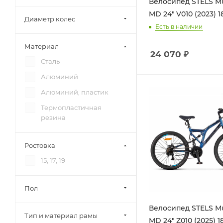
Велосипед STELS M
MD 24" V010 (2023) 18
Диаметр колес
Есть в наличии
Материал
24 070
₽
Сталь
Алюминий
Алюминий, пластик
Термопластичная
резина
Ростовкa
15, 17, 19
Пол
Велосипед STELS M
Тип и материал рамы
MD 24" Z010 (2025) 18