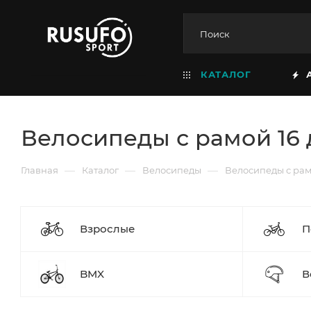
КАТАЛОГ
Велосипеды с рамой 16
—
—
—
Главная
Каталог
Велосипеды
Велосипеды с рам
Взрослые
П
BMX
В