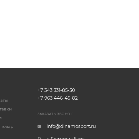
+7 343 331-85-50
+7 963 446-45-82
латы
тавки
ЗАКАЗАТЬ ЗВОНОК
ет
info@dinamosport.ru
 товар
г. Екатеринбург