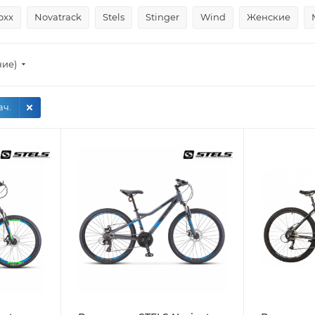
oxx
Novatrack
Stels
Stinger
Wind
Женские
ние)
ач.