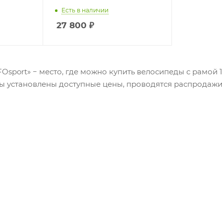
Есть в наличии
27 800
₽
Osport» − место, где можно купить велосипеды с рамой 
ары установлены доступные цены, проводятся распродаж