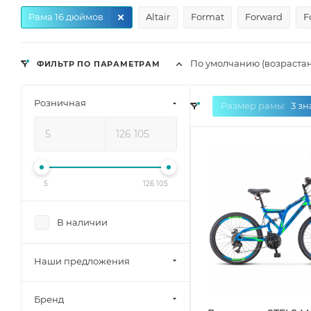
Рама 16 дюймов
Altair
Format
Forward
F
По умолчанию (возраста
ФИЛЬТР ПО ПАРАМЕТРАМ
Розничная
Размер рамы:
3 зн
5
126 105
В наличии
Наши предложения
Бренд