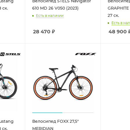
ustang
Велосипед STELS Navigator
Велосипе
 ск.
610 MD 26 V050 (2023)
GRAPHITE P
27 ск.
Есть в наличии
Есть в на
28 470
₽
48 900
ustang
Велосипед FOXX 27,5"
 ск.
MERIDIAN