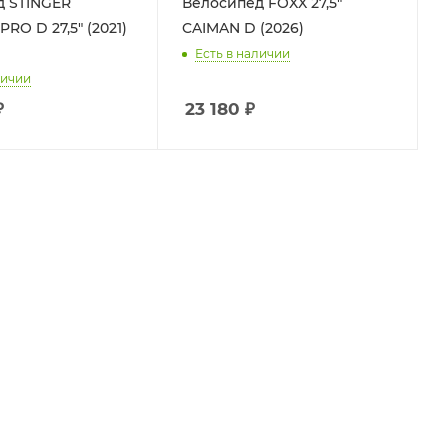
д STINGER
Велосипед FOXX 27,5"
RO D 27,5" (2021)
CAIMAN D (2026)
Есть в наличии
личии
₽
23 180
₽