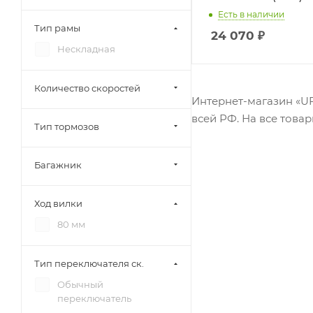
Есть в наличии
Тип рамы
24 070
₽
Нескладная
Количество скоростей
Интернет-магазин «UF
всей РФ. На все тов
Тип тормозов
Багажник
Ход вилки
80 мм
Тип переключателя ск.
Обычный
переключатель