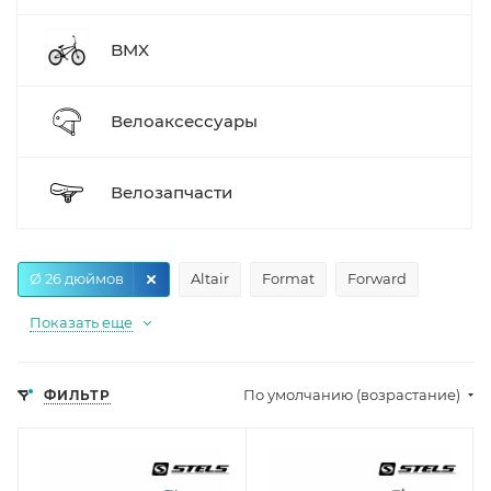
BMX
Велоаксессуары
Велозапчасти
Ø 26 дюймов
Altair
Format
Forward
Показать еще
По умолчанию (возрастание)
ФИЛЬТР