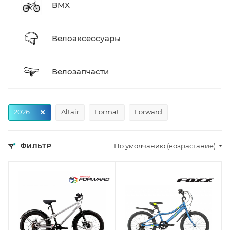
BMX
Велоаксессуары
Велозапчасти
2026
Altair
Format
Forward
По умолчанию (возрастание)
ФИЛЬТР