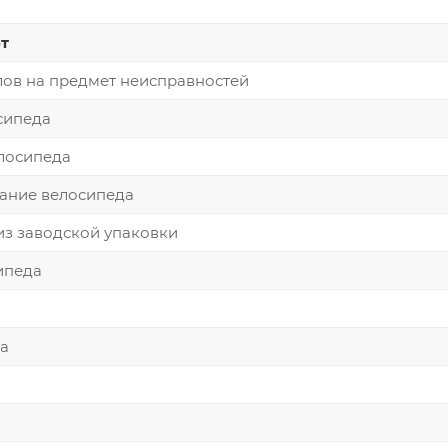
т
лов на предмет неисправностей
сипеда
лосипеда
ание велосипеда
из заводской упаковки
ипеда
а