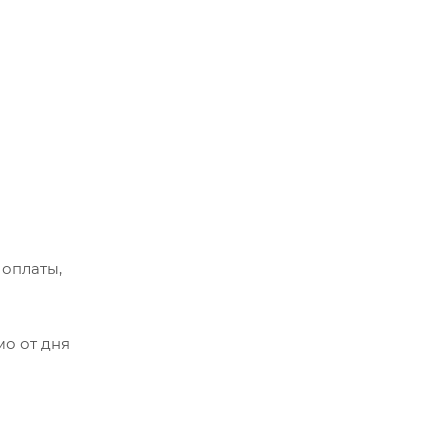
 оплаты,
мо от дня