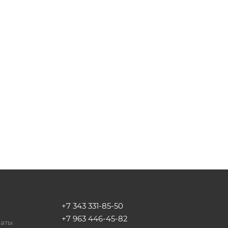
+7 343 331-85-50
+7 963 446-45-82
латы