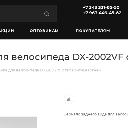
+7 343 331-85-50
+7 963 446-45-82
АКЦИИ
ОПТОВИКАМ
ПОКУПАТЕЛЯМ
ля велосипеда DX-2002VF
вида для велосипеда DX-2002VF с габаритным огнём
Зеркало заднего вида для вело