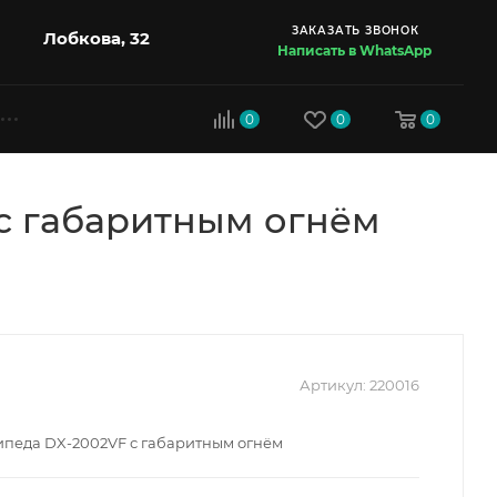
ЗАКАЗАТЬ ЗВОНОК
Лобкова, 32
Написать в WhatsApp
0
0
0
 с габаритным огнём
Артикул:
220016
сипеда DX-2002VF с габаритным огнём