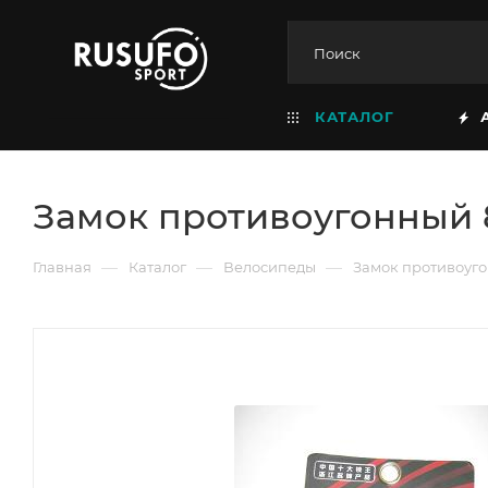
КАТАЛОГ
Замок противоугонный 8
—
—
—
Главная
Каталог
Велосипеды
Замок противоуго