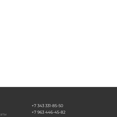
+7 343 331-85-50
+7 963 446-45-82
латы