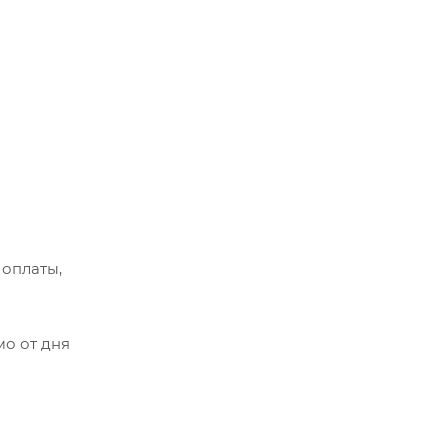
 оплаты,
мо от дня