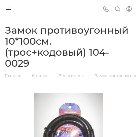
Замок противоугонный
10*100см.
(трос+кодовый) 104-
0029
—
—
—
Главная
Каталог
Велосипеды
Замок противоугонн