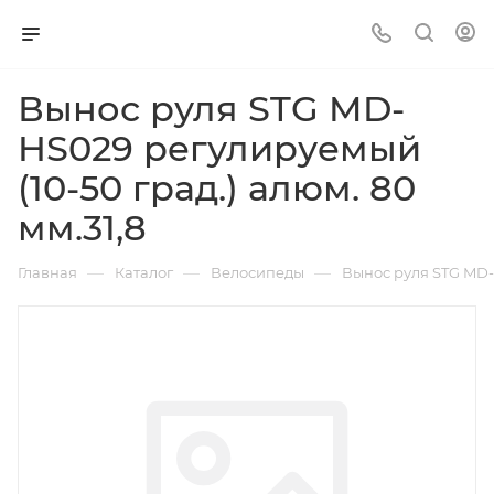
Вынос руля STG MD-
HS029 регулируемый
(10-50 град.) алюм. 80
мм.31,8
—
—
—
Главная
Каталог
Велосипеды
Вынос руля STG MD-H