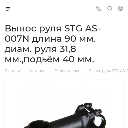
Вынос руля STG AS-
007N длина 90 мм.
диам. руля 31,8
мм.,подьём 40 мм.
—
—
—
Главная
Каталог
Велосипеды
Вынос руля STG AS-0