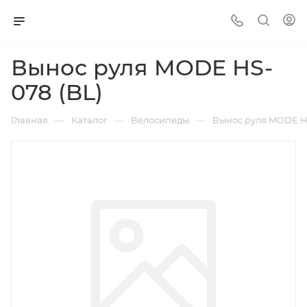
Вынос руля MODE HS-
078 (BL)
—
—
—
Главная
Каталог
Велосипеды
Вынос руля MODE HS