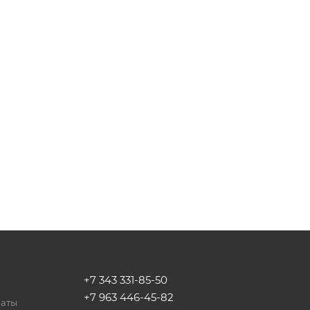
+7 343 331-85-50
+7 963 446-45-82
латы