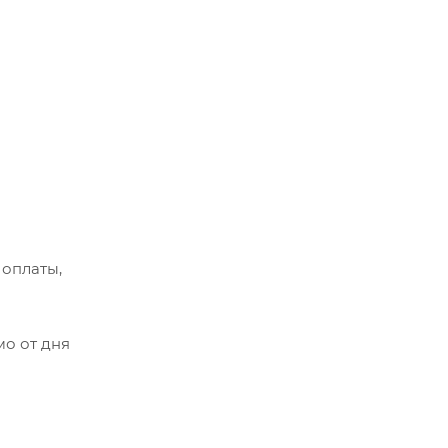
 оплаты,
мо от дня