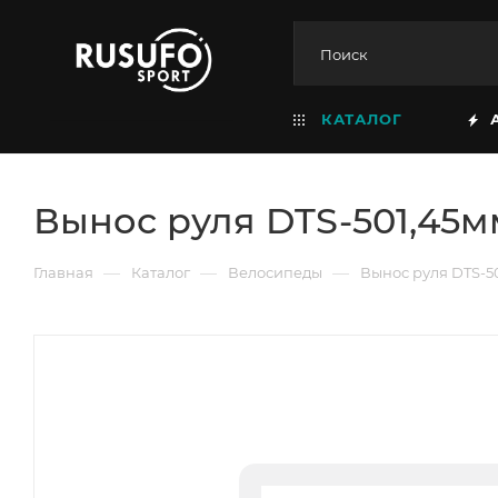
КАТАЛОГ
Вынос руля DTS-501,45м
—
—
—
Главная
Каталог
Велосипеды
Вынос руля DTS-50