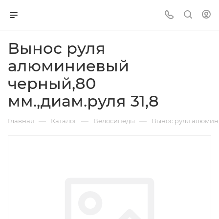
Вынос руля
алюминиевый
черный,80
мм.,диам.руля 31,8
—
—
—
Главная
Каталог
Велосипеды
Вынос руля алюмини