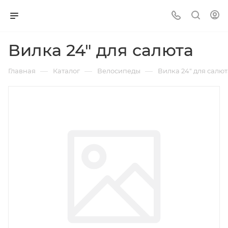
Вилка 24" для салюта
—
—
—
Главная
Каталог
Велосипеды
Вилка 24" для салют