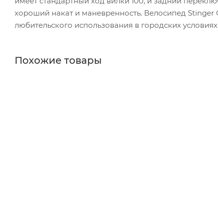
имеет стандартный ход вилки 100, и задний переклю
хороший накат и маневренность. Велосипед Stinger 
любительского использования в городских условиях
Похожие товары