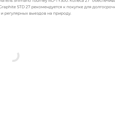
чатель Shimano Tourney RD-TY300. Колеса 27" обеспечив
Graphite STD 27 рекомендуется к покупке для долгосроч
 и регулярных выездов на природу.