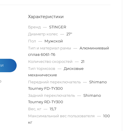
Характеристики
Бренд
—
STINGER
Диаметр колес
—
27"
Пол
—
Мужской
Тип и материал рамы
—
Алюминиевый
сплав 6061-T6
Количество скоростей
—
21
ИИ
Тип тормозов
—
Дисковые
механические
о
Передний переключатель
—
Shimano
Tourney FD-TY300
Задний переключатель
—
Shimano
Tourney RD-TY300
Вес, кг
—
15,7
Максимальный вес пользователя
—
100
кг