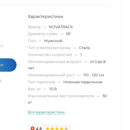
Характеристики
Бренд
—
NOVATRACK
Диаметр колес
—
18"
Пол
—
Мужской
ий
Тип и материал рамы
—
Сталь
Количество скоростей
—
1
Рекомендованный возраст
—
от 5 до 8
ИИ
лет
Рекомендованный рост
—
110 - 120 см
о
Тип тормозов
—
Ножные педальные
Вес, кг
—
10,9
Максимальный вес пользователя
—
50
кг
Все характеристики