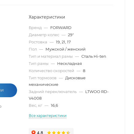
Характеристики
Бренд
—
FORWARD
Диаметр колес
—
29"
Ростовкa
—
19, 21, 17
Пол
—
Мужской / женский
Тип и материал рамы
—
Сталь Hi-ten
Тип рамы
—
Нескладная
Количество скоростей
—
8
Тип тормозов
—
Дисковые
механические
ИИ
Задний переключатель
—
LTWOO RD-
V4008
Вес, кг
—
16,6
о
Все характеристики