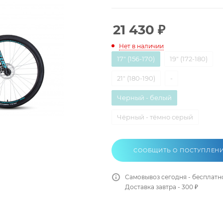
21 430
₽
Нет в наличии
17" (156-170)
19" (172-180)
21" (180-190)
-
Черный - белый
Чёрный - тёмно серый
СООБЩИТЬ О ПОСТУПЛЕН
Самовывоз сегодня - бесплатн
Доставка завтра - 300 ₽