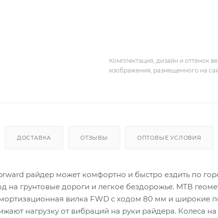
Комплектация, дизайн и оттенок в
изображения, размещенного на са
ДОСТАВКА
ОТЗЫВЫ
ОПТОВЫЕ УСЛОВИЯ
т Forward райдер может комфортно и быстро ездить по го
род на грунтовые дороги и легкое бездорожье. МТВ геом
 Амортизационная вилка FWD с ходом 80 мм и широкие
жают нагрузку от вибраций на руки райдера. Колеса на