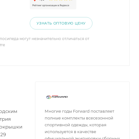
УЗНАТЬ ОПТОВУЮ ЦЕНУ
елосипеда могут незначительно отличаться от
йте
родским
Многие годы Forward поставляет
полные комплекты всесезонной
етрия
спортивной одежды, которая
 покрышки
используется в качестве
 29
официальной экипировки сборных