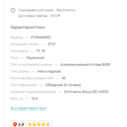
Самовывоз сегодня - бесплатно
Доставка завтра - 300 ₽
Характеристики
Бренд
—
FORWARD
Диаметр колес
—
27,5"
Ростовкa
—
17, 19
Пол
—
Мужской
Тип и материал рамы
—
Алюминиевый сплав 6061
Тип рамы
—
Нескладная
Количество скоростей
—
16
Тип тормозов
—
Ободные (V-brake)
Задний переключатель
—
Shimano Altus RD-M310
Вес, кг
—
15,3
Все характеристики