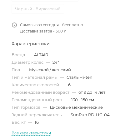
Черный - бирюзовый
Самовывоз сегодня - бесплатно
Доставка завтра - 300 ₽
Характеристики
Бренд
—
ALTAIR
Диаметр колес
—
24"
Пол
—
Мужской / женский
Тип и материал рамы
—
Сталь Hi-ten
Количество скоростей
—
6
Рекомендованный возраст
—
от 9 до 14 лет
Рекомендованный рост
—
130 - 150 см
Тип тормозов
—
Дисковые механические
Задний переключатель
—
SunRun RD-HG-04
Вес, кг
—
16
Все характеристики