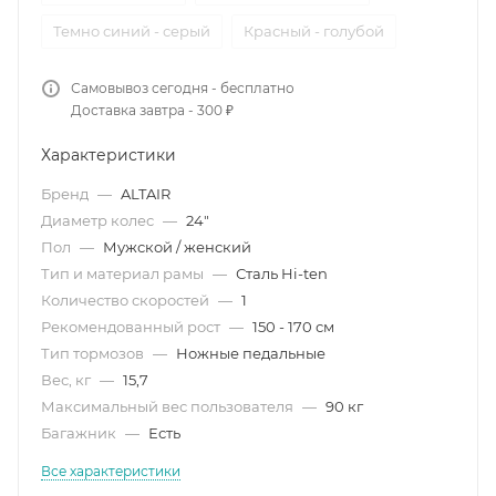
Темно синий - серый
Красный - голубой
Самовывоз сегодня - бесплатно
Доставка завтра - 300 ₽
Характеристики
Бренд
—
ALTAIR
Диаметр колес
—
24"
Пол
—
Мужской / женский
Тип и материал рамы
—
Сталь Hi-ten
Количество скоростей
—
1
Рекомендованный рост
—
150 - 170 см
Тип тормозов
—
Ножные педальные
Вес, кг
—
15,7
Максимальный вес пользователя
—
90 кг
Багажник
—
Есть
Все характеристики