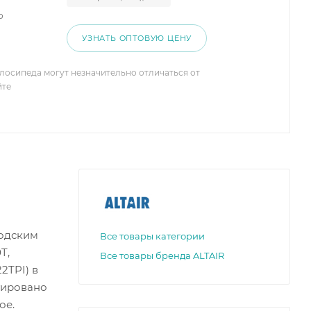
о
УЗНАТЬ ОПТОВУЮ ЦЕНУ
елосипеда могут незначительно отличаться от
йте
родским
Все товары категории
T,
Все товары бренда ALTAIR
2TPI) в
тировано
ое.