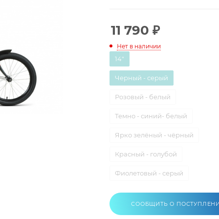
11 790
₽
Нет в наличии
14"
Черный - серый
Розовый - белый
Темно - синий- белый
Ярко зелёный - чёрный
Красный - голубой
Фиолетовый - серый
СООБЩИТЬ О ПОСТУПЛЕН