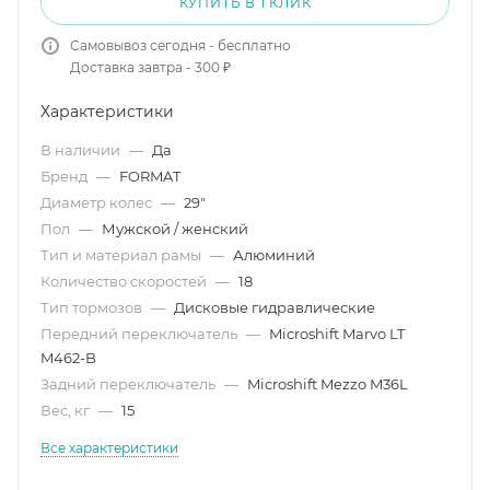
КУПИТЬ В 1 КЛИК
Самовывоз сегодня - бесплатно
Доставка завтра - 300 ₽
Характеристики
В наличии
—
Да
Бренд
—
FORMAT
Диаметр колес
—
29"
Пол
—
Мужской / женский
Тип и материал рамы
—
Алюминий
Количество скоростей
—
18
Тип тормозов
—
Дисковые гидравлические
Передний переключатель
—
Microshift Marvo LT
M462-B
Задний переключатель
—
Microshift Mezzo M36L
Вес, кг
—
15
Все характеристики