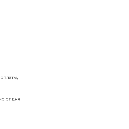
 оплаты,
мо от дня