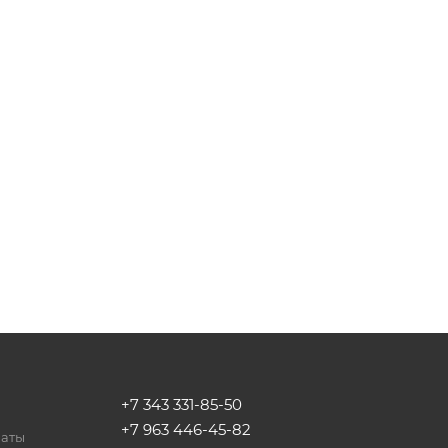
+7 343 331-85-50
+7 963 446-45-82
латы