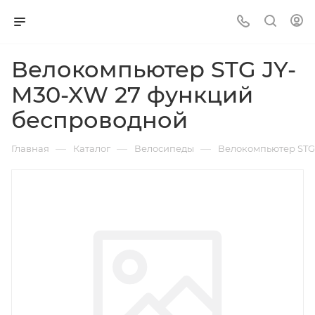
Велокомпьютер STG JY-
M30-XW 27 функций
беспроводной
—
—
—
Главная
Каталог
Велосипеды
Велокомпьютер STG