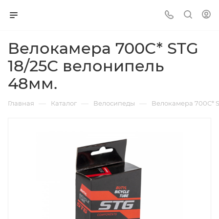
Велокамера 700С* STG
18/25С велонипель
48мм.
—
—
—
Главная
Каталог
Велосипеды
Велокамера 700С* S