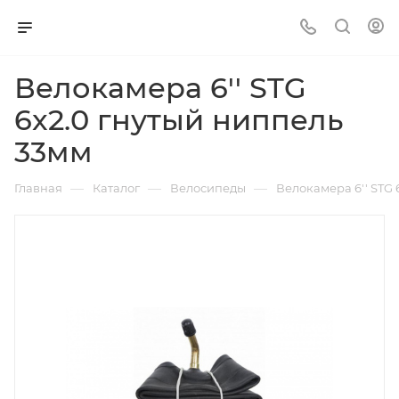
Велокамера 6'' STG
6x2.0 гнутый ниппель
33мм
—
—
—
Главная
Каталог
Велосипеды
Велокамера 6'' STG 