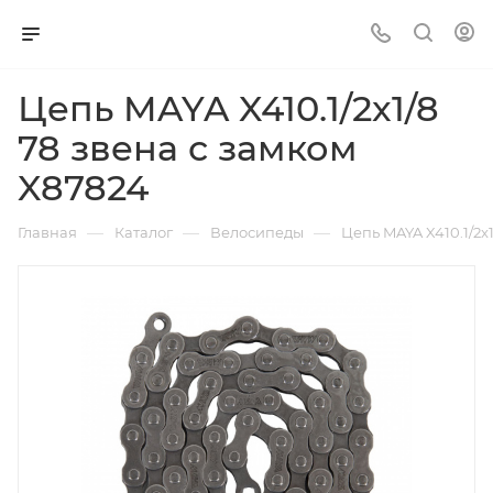
Цепь MAYA X410.1/2x1/8
78 звена с замком
X87824
—
—
—
Главная
Каталог
Велосипеды
Цепь MAYA X410.1/2x