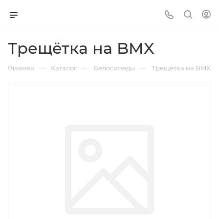
Трещётка на BMX
—
—
—
Главная
Каталог
Велосипеды
Трещётка на BMX