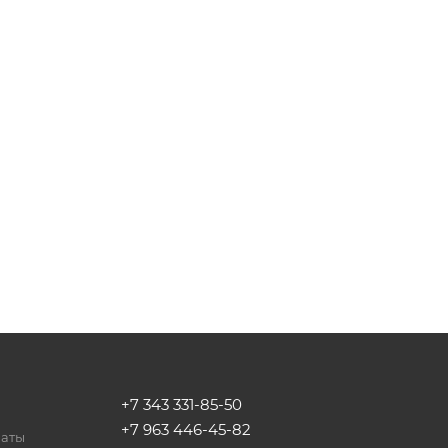
+7 343 331-85-50
+7 963 446-45-82
латы