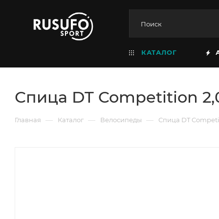
КАТАЛОГ
Спица DT Competition 2,
—
—
—
Главная
Каталог
Велосипеды
Спица DT Competit