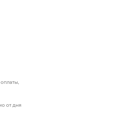
 оплаты,
мо от дня