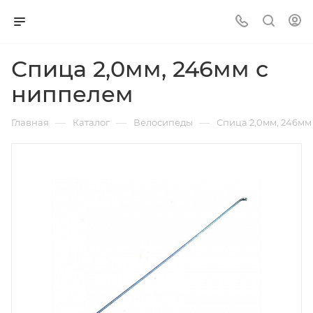
Спица 2,0мм, 246мм с
ниппелем
—
—
—
Главная
Каталог
Велосипеды
Спица 2,0мм, 246мм