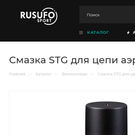
КАТАЛОГ
Смазка STG для цепи аэ
—
—
—
Главная
Каталог
Велосипеды
Смазка STG для це